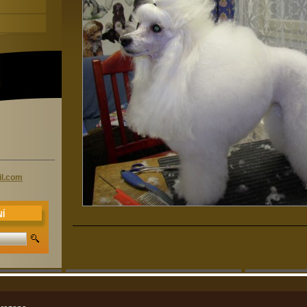
l.co
m
Í