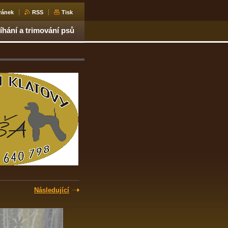
ránek
RSS
Tisk
říhání a trimování psů
Následující