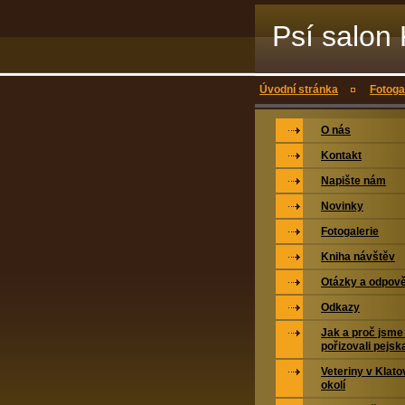
Psí salon 
stříhání a
Úvodní stránka
Fotoga
O nás
Kontakt
Napište nám
Novinky
Fotogalerie
Kniha návštěv
Otázky a odpově
Odkazy
Jak a proč jsme 
pořizovali pejsk
Veteriny v Klat
okolí