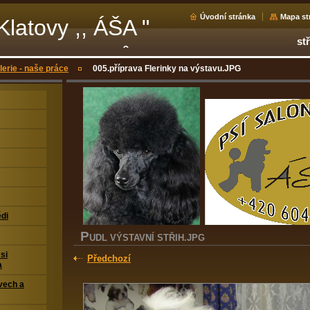
Úvodní stránka
Mapa st
Klatovy ,, ÁŠA "
st
 trimování psů
lerie - naše práce
005.příprava Flerinky na výstavu.JPG
di
P
UDL VÝSTAVNÍ STŘIH.JPG
si
Předchozí
a
ovech a