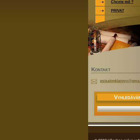
Chcete mě ?
PRIVAT
K
ONTAKT
psisalon
klatovy@
gmai
V
YHLEDÁVÁN