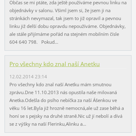
Občas se mi ptáte, zda ještě používáme pevnou linku na
objednávky v salonu. Všiml jsem si, že jsem ji na
stránkách nevymazal, tak jsem to již opravil a pevnou
linku již delší dobu opravdu nepoužíváme. Objednávky,
ale stále přijímáme pořád na stejném mobilním čísle
604 640 798. Pokud...
Pro všechny kdo znal naší Anetku
12.02.2014 23:14
Pro všechny kdo znal naší Anetku mám smutnou
zprávu.Dne 11.10.2013 nás opustila naše milovaná
Anetka.Odešla do psího nebíčka za naší Ášenkou ve
věku 16 let.Byla již hrozně nemocná,ale už zase běhá a
honí se s pejsky na druhé straně.Nic už jí nebolí a dívá
se z výšky na naší Flerinku,Alinku a...