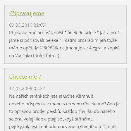
Připravujeme
09.03.2010 22:09
Připravujeme pro Vás další článek do sekce " Jak a proč
jsme si pořizovali pejska " . Zatím prozradím jen to,že
máme opět další štěňátko a jmenuje se Alegra a kouká
na Vás jako titulní foto :-)
Chcete mě ?
17.07.2009 02:37
Na našich stránkách,jste si určitě všimnuli
nového příspěvku v menu s názvem Chcete mě? Ano je
to opravdu prodej pejsků. Každou chvilku do našeho
salonu volají lidé a ptají se ,když stříháme
pejsky,tak jestli náhodou nevíme o štěňátku té či oné