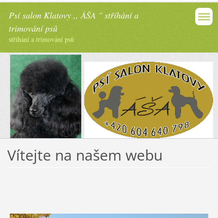
Psí salon Klatovy ,, ÁŠA " stříhání a
trimování psů
stříhání a trimování psů
Vítejte na našem webu