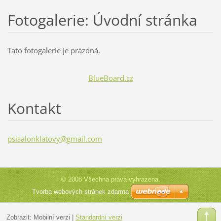
Fotogalerie: Úvodní stránka
Tato fotogalerie je prázdná.
BlueBoard.cz
Kontakt
psisalon
klatovy@
gmail.co
m
© 2008 Všechna práva vyhrazena.
Tvorba webových stránek zdarma
Zobrazit:
Mobilní verzi
|
Standardní verzi