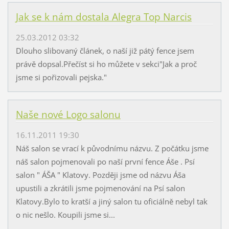
Jak se k nám dostala Alegra Top Narcis
25.03.2012 03:32
Dlouho slibovaný článek, o naší již pátý fence jsem
právě dopsal.Přečíst si ho můžete v sekci"Jak a proč
jsme si pořizovali pejska."
Naše nové Logo salonu
16.11.2011 19:30
Náš salon se vrací k původnímu názvu. Z počátku jsme
náš salon pojmenovali po naší první fence Áše . Psí
salon " ÁŠA " Klatovy. Později jsme od názvu Áša
upustili a zkrátili jsme pojmenování na Psí salon
Klatovy.Bylo to kratší a jiný salon tu oficiálně nebyl tak
o nic nešlo. Koupili jsme si...