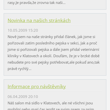
rasy.Je pravda,že zrovna tak naši...
Novinka na našich stránkách
10.05.2009 15:20
Nově jsem na naše stránky přidal článek, jak jsme si
pořizovali zatím posledního pejska v sekci, Jak a proč
jsme si pořizovali pejska a dále jsem přidal veterinární
kliniky v Klatovech a okolí. Doufám, že je v brzké době
nebudete pro své pejsky potřebovat,ale pokuď ano,tak
právě rychlý...
Informace pro návštěvníky
06.04.2009 20:10
Náš salon má sídlo v Klatovech, ale né všichni jsou
mobilní nebo mají čas jezdit se svým psem za psím